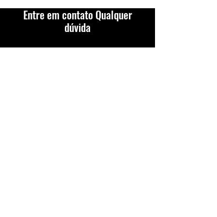
Entre em contato Qualquer
dúvida
Endereço
R. Monsenhor Castelo Branco, 45
Jardim América
Contato
engenhariabrutus@gmail.com
Por favor, preencha o
formulário:
Nome
*
Sobrenome
*